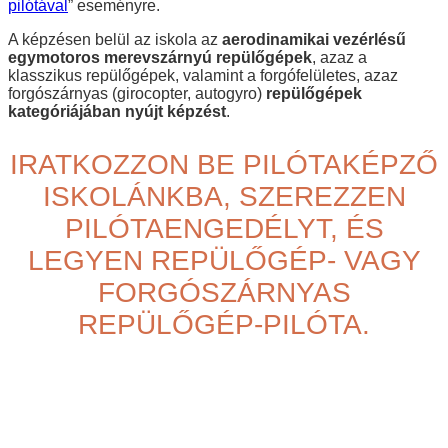
pilótával
” eseményre.
A képzésen belül az iskola az
aerodinamikai vezérlésű
egymotoros merevszárnyú repülőgépek
, azaz a
klasszikus repülőgépek, valamint a forgófelületes, azaz
forgószárnyas (girocopter, autogyro)
repülőgépek
kategóriájában nyújt képzést
.
IRATKOZZON BE PILÓTAKÉPZŐ
ISKOLÁNKBA, SZEREZZEN
PILÓTAENGEDÉLYT, ÉS
LEGYEN REPÜLŐGÉP- VAGY
FORGÓSZÁRNYAS
REPÜLŐGÉP-PILÓTA.