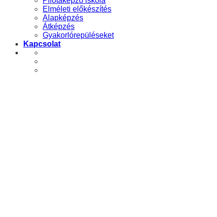
Pilótaképző iskola
Elméleti előkészítés
Alapképzés
Átképzés
Gyakorlórepüléseket
Kapcsolat