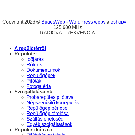
Copyright 2026 ©
BugesWeb
-
WordPress weby
a
eshopy
125.680 MHz
RÁDIOVÁ FREKVENCIA
A repülőtérről
Repülőtér
Időjárás
Rólunk
Dokumentumok
Repülőgépek
Pilóták
Fotógaléria
Szolgáltatásaink
Próbarepülés pilótával
Népszerűsítő körrepülés
Repülőgép bérlése
Repülőgép tárolása
Szálláslehetőség
Egyéb szolgáltatások
Repülési képzés