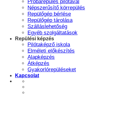
Próbarepülés pilótával
Népszerűsítő körrepülés
Repülőgép bérlése
Repülőgép tárolása
Szálláslehetőség
Egyéb szolgáltatások
Repülési képzés
Pilótaképző iskola
Elméleti előkészítés
Alapképzés
Átképzés
Gyakorlórepüléseket
Kapcsolat