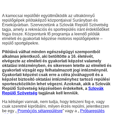
A kamocsai repülőtér együttműködik az ultrakönnyű
repülőgépek pilótaképző központjaival Surányban és
Érsekújvárban. Szervezetünk a Szlovák Repülő Szövetség
tagja, amely a rekreációs és sportrepülés iránt érdeklődőket
fogja össze. Központunk fő programja a leendő pilóták
elméleti és gyakorlati képzése motoros repülőgépekre –
repülő sportgépekre.
Pilótává válhat minden egészségügyi szempontból
alkalmas jelentkező, aki betöltötte a 16. életévét,
elvégezte az elméleti és gyakorlati képzést valamely
oktatási intézményben, és sikeresen letette az elméleti és
gyakorlati vizsgát egy felhatalmazott jogi intézménynél.
Gyakorlati képzést csak erre a célra jóváhagyott és a
képzést biztosító oktatási intézményhez tartozó repülési
sporteszközökön lehet végezni. Azoknak, akik a Szlovák
Repülő Szövetség képzésében érdekeltek, a
Szlovák
Repülő Szövetség
tagjának kell lenniük.
Ha kétségei vannak, nem tudja, hogy tetszeni fog-e, vagy
csak szeretné kipróbálni, milyen érzés repülni, jelentkezzen
be egy „
Promóciós sétarepülésre
” vagy a „
Próbarepülés