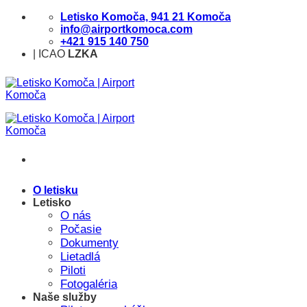
Skip
Letisko Komoča, 941 21 Komoča
to
info@airportkomoca.com
content
+421 915 140 750
| ICAO
LZKA
O letisku
Letisko
O nás
Počasie
Dokumenty
Lietadlá
Piloti
Fotogaléria
Naše služby