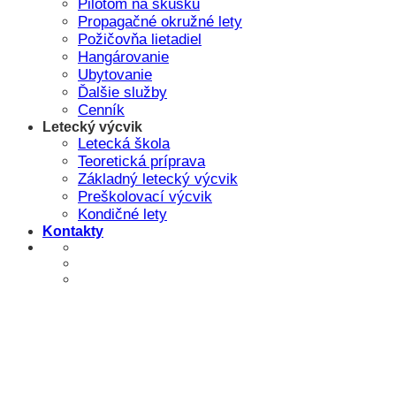
Pilotom na skúšku
Propagačné okružné lety
Požičovňa lietadiel
Hangárovanie
Ubytovanie
Ďalšie služby
Cenník
Letecký výcvik
Letecká škola
Teoretická príprava
Základný letecký výcvik
Preškolovací výcvik
Kondičné lety
Kontakty